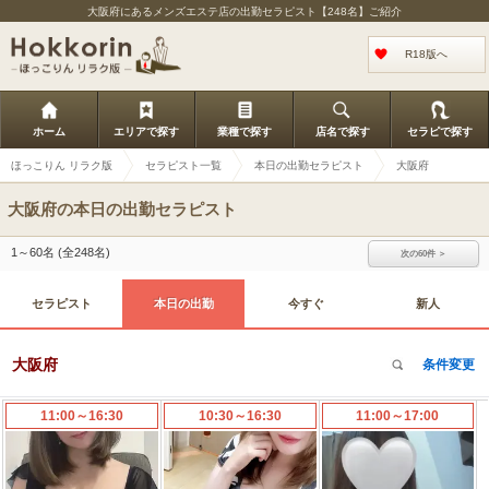
大阪府にあるメンズエステ店の出勤セラピスト【248名】ご紹介
R18版へ
ホーム
エリアで探す
業種で探す
店名で探す
セラピで探す
ほっこりん リラク版
セラピスト一覧
本日の出勤セラピスト
大阪府
大阪府の本日の出勤セラピスト
1～60名 (全248名)
次の60件 ＞
セラピスト
本日の出勤
今すぐ
新人
大阪府
条件変更
11:00～16:30
10:30～16:30
11:00～17:00