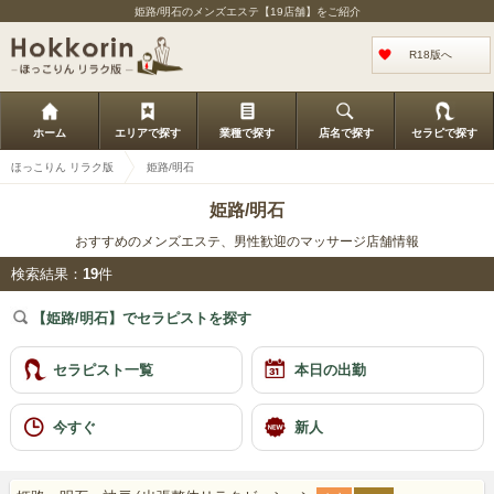
姫路/明石のメンズエステ【19店舗】をご紹介
R18版へ
ホーム
エリアで探す
業種で探す
店名で探す
セラピで探す
ほっこりん リラク版
姫路/明石
姫路/明石
おすすめのメンズエステ、男性歓迎のマッサージ店舗情報
検索結果：
19
件
【姫路/明石】でセラピストを探す
セラピスト一覧
本日の出勤
今すぐ
新人