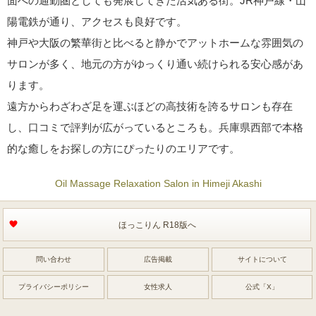
面への通勤圏としても発展してきた活気ある街。JR神戸線・山
陽電鉄が通り、アクセスも良好です。
神戸や大阪の繁華街と比べると静かでアットホームな雰囲気の
サロンが多く、地元の方がゆっくり通い続けられる安心感があ
ります。
遠方からわざわざ足を運ぶほどの高技術を誇るサロンも存在
し、口コミで評判が広がっているところも。兵庫県西部で本格
的な癒しをお探しの方にぴったりのエリアです。
Oil Massage Relaxation Salon in Himeji Akashi
ほっこりん R18版へ
問い合わせ
広告掲載
サイトについて
プライバシーポリシー
女性求人
公式「X」