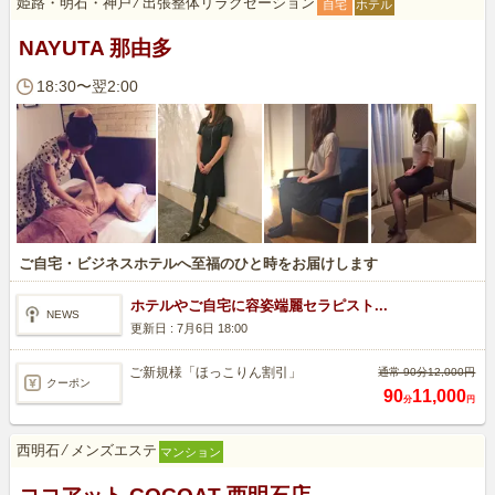
姫路・明石・神戸
⁄
出張整体リラクゼーション
自宅
ホテル
NAYUTA 那由多
18:30〜翌2:00
ご自宅・ビジネスホテルへ至福のひと時をお届けします
ホテルやご自宅に容姿端麗セラピスト...
NEWS
更新日 :
7月6日 18:00
ご新規様「ほっこりん割引」
通常 90分12,000円
クーポン
90
11,000
分
円
西明石
⁄
メンズエステ
マンション