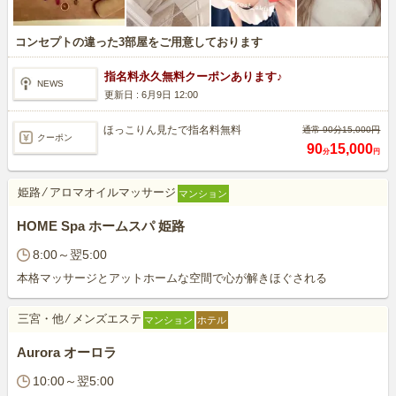
コンセプトの違った3部屋をご用意しております
指名料永久無料クーポンあります♪
NEWS
更新日 :
6月9日 12:00
ほっこりん見たで指名料無料
通常 90分15,000円
クーポン
90
15,000
分
円
姫路
⁄
アロマオイルマッサージ
マンション
HOME Spa ホームスパ 姫路
8:00～翌5:00
本格マッサージとアットホームな空間で心が解きほぐされる
三宮・他
⁄
メンズエステ
マンション
ホテル
Aurora オーロラ
10:00～翌5:00