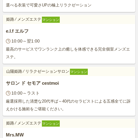
選べる衣装で可愛さUPの極上リラクゼーション
姫路
⁄
メンズエステ
マンション
e.l.f エルフ
10:00～翌1:00
最高のサービスでワンランク上の癒しを体感できる完全個室メンズエ
ステ。
山陽姫路
⁄
リラクゼーションサロン
マンション
サロン ド セモア cestmoi
10:00～ラスト
厳選採用した清楚な20代半ば～40代のセラピストによる五感全てに訴
えかける施術をご堪能ください。
姫路
⁄
メンズエステ
マンション
Mrs.MW