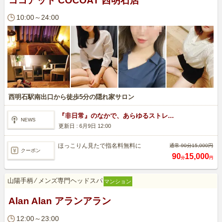
ココアット COCOAT 西明石店
10:00～24:00
西明石駅南出口から徒歩5分の隠れ家サロン
『非日常』のなかで、あらゆるストレ...
NEWS
更新日 :
6月9日 12:00
ほっこりん見たで指名料無料に
通常 90分15,000円
クーポン
90
15,000
分
円
山陽手柄
⁄
メンズ専門ヘッドスパ
マンション
Alan Alan アランアラン
12:00～23:00