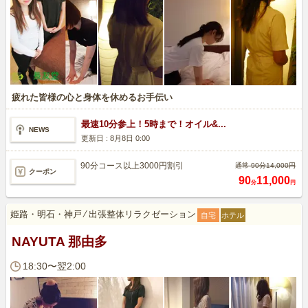
疲れた皆様の心と身体を休めるお手伝い
最速10分参上！5時まで！オイル&...
NEWS
更新日 :
8月8日 0:00
90分コース以上3000円割引
通常 90分14,000円
クーポン
90
11,000
分
円
姫路・明石・神戸
⁄
出張整体リラクゼーション
自宅
ホテル
NAYUTA 那由多
18:30〜翌2:00