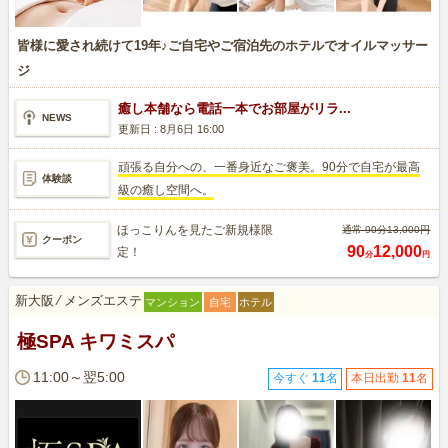
皆様に愛され続けて19年♪ご自宅やご宿泊先のホテルでオイルマッサー
ジ
癒し本舗なら電話一本でお部屋がリラ...
NEWS
更新日 :
8月6日 16:00
頑張る自分への、一番身近なご褒美。90分で自宅が最高
体験談
級の癒し空間へ。
ほっこりんを見たご新規様限
通常 90分13,000円
クーポン
90
12,000
定！
分
円
新大阪
⁄
メンズエステ
マンション
自宅
ホテル
極SPA キワミスパ
11:00～翌5:00
今すぐ
11
名
本日出勤
11
名