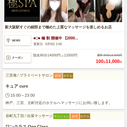
新大阪駅すぐの細部まで極めた上質なマッサージを楽しめるお店
■□■ 極 割 開催中 【2000...
NEWS
更新日 :
8月9日 2:00
指名90分14000円→12000円
通常 90分13,000円
クーポン
100
11,000
分
円
三宮発
⁄
プライベートサロン
自宅
ホテル
キュア cure
15:00～23:00
神戸、三宮、元町付近のホテルへマッサージにお伺い致します。
谷町九丁目
⁄
出張マッサージ
マンション
自宅
ホテル
ワンクラス One Class