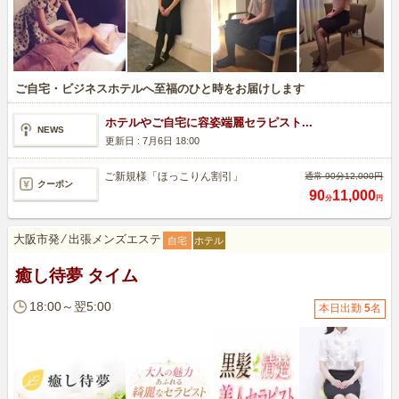
ご自宅・ビジネスホテルへ至福のひと時をお届けします
ホテルやご自宅に容姿端麗セラピスト...
NEWS
更新日 :
7月6日 18:00
ご新規様「ほっこりん割引」
通常 90分12,000円
クーポン
90
11,000
分
円
大阪市発
⁄
出張メンズエステ
自宅
ホテル
癒し待夢 タイム
18:00～翌5:00
本日出勤
5
名