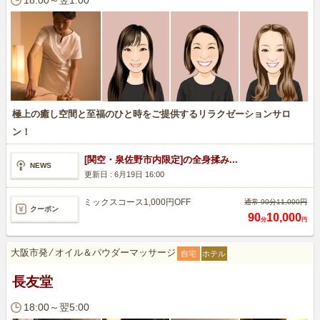
18:00～翌1:00
極上の癒し空間と至福のひと時をご提供するリラクゼーションサロ
ン！
[関空・泉佐野市内限定]の全身揉み...
NEWS
更新日 :
6月19日 16:00
ミックスコース1,000円OFF
通常 90分11,000円
クーポン
90
10,000
分
円
大阪市発
⁄
オイル＆パウダーマッサージ
自宅
ホテル
長友堂
18:00～翌5:00