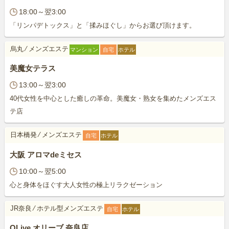
18:00～翌3:00
「リンパデトックス」と「揉みほぐし」からお選び頂けます。
烏丸
⁄
メンズエステ
マンション
自宅
ホテル
美魔女テラス
13:00～翌3:00
40代女性を中心とした癒しの革命。美魔女・熟女を集めたメンズエス
テ店
日本橋発
⁄
メンズエステ
自宅
ホテル
大阪 アロマdeミセス
10:00～翌5:00
心と身体をほぐす大人女性の極上リラクゼーション
JR奈良
⁄
ホテル型メンズエステ
自宅
ホテル
OLive オリーブ 奈良店