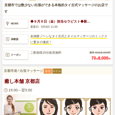
京都市では数少ない出張ができる本格的タイ古式マッサージのお店で
す
◆９月６日（金）担当セラピスト◆新...
NEWS
更新日 :
9月6日 11:00
未体験ゾーンなタイ古式とオイルマッサージのミックス
体験談
に驚きの連続！
ご新規様10分延長無料
通常 60分8,000円
クーポン
70
8,000
分
円
京都市発
⁄
出張マッサージ
自宅
ホテル
癒し本舗 京都店
19:00～翌3:00