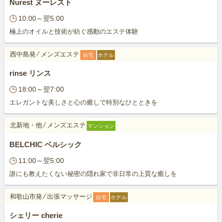
Nurest ヌーレスト
10:00～翌5:00
極上のオイルと技術が紡ぐ感動のエステ体験
西中島発
⁄
メンズエステ
自宅
ホテル
rinse リンス
18:00～翌7:00
エレガントな美しさと心の癒しで特別なひとときを
北新地・他
⁄
メンズエステ
マンション
BELCHIC ベルシック
11:00～翌5:00
誰にも教えたくない秘密の隠れ家で非日常の上質な癒しを
和歌山市発
⁄
出張マッサージ
自宅
ホテル
シェリー cherie