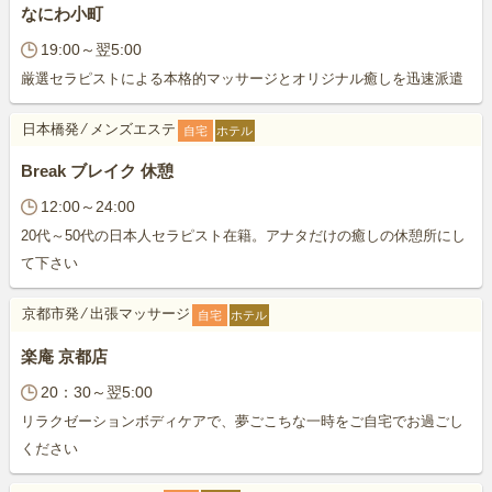
なにわ小町
19:00～翌5:00
厳選セラピストによる本格的マッサージとオリジナル癒しを迅速派遣
日本橋発
⁄
メンズエステ
自宅
ホテル
Break ブレイク 休憩
12:00～24:00
20代～50代の日本人セラピスト在籍。アナタだけの癒しの休憩所にし
て下さい
京都市発
⁄
出張マッサージ
自宅
ホテル
楽庵 京都店
20：30～翌5:00
リラクゼーションボディケアで、夢ごこちな一時をご自宅でお過ごし
ください