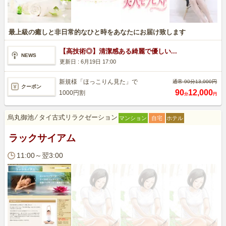
最上級の癒しと非日常的なひと時をあなたにお届け致します
【高技術◎】清潔感ある綺麗で優しい...
NEWS
更新日 :
6月19日 17:00
新規様「ほっこりん見た」で
通常 90分13,000円
クーポン
90
12,000
1000円割
分
円
烏丸御池
⁄
タイ古式リラクゼーション
マンション
自宅
ホテル
ラックサイアム
11:00～翌3:00