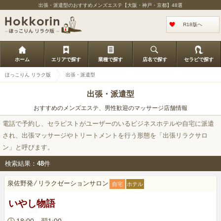
出張・派遣型のおすすめメンズエステ【大阪・神戸・京都】48選
R18版へ
ホーム
エリアで探す
業種で探す
店名で探す
セラピで探す
ほっこりん リラク版
出張・派遣型
出張・派遣型
おすすめのメンズエステ、男性歓迎のマッサージ店舗情報
電話で予約し、セラピストがユーザーのいるビジネスホテルや自宅に派遣
され、出張マッサージやトリートメントを行う形態を「出張リラクサロ
ン」と呼びます。
検索結果：
48
件
泉佐野発
⁄
リラクゼーションサロン
自宅
ホテル
いやし物語