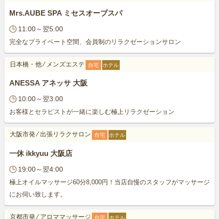
Mrs.AUBE SPA ミセスオーブスパ
11:00～翌5:00
完全なプライベート空間、会員制のリラクゼーションサロン
日本橋・他
⁄
メンズエステ
自宅
ホテル
ANESSA アネッサ 大阪
10:00～翌3:00
お客様とセラピストが一緒に楽しむ極上リラクゼーション
大阪市発
⁄
出張リラクサロン
自宅
ホテル
一休 ikkyuu 大阪店
19:00～翌4:00
極上オイルマッサージ60分8,000円！当店自慢のスタッフがマッサージ
にお伺い致します。
京都市発
⁄
アロママッサージ
自宅
ホテル