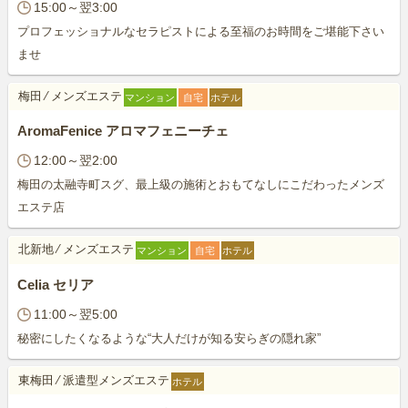
15:00～翌3:00
プロフェッショナルなセラピストによる至福のお時間をご堪能下さい
ませ
梅田
⁄
メンズエステ
マンション
自宅
ホテル
AromaFenice アロマフェニーチェ
12:00～翌2:00
梅田の太融寺町スグ、最上級の施術とおもてなしにこだわったメンズ
エステ店
北新地
⁄
メンズエステ
マンション
自宅
ホテル
Celia セリア
11:00～翌5:00
秘密にしたくなるような“大人だけが知る安らぎの隠れ家”
東梅田
⁄
派遣型メンズエステ
ホテル