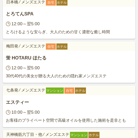
日本橋
⁄
メンズエステ
自宅
ホテル
とろてんSPA
12:00～翌5:00
とろけるような安らぎ、大人のための甘く濃密な癒し時間
梅田発
⁄
メンズエステ
自宅
ホテル
蛍 HOTARU ほたる
12:00～翌5:00
30代40代の美女が贈る大人のための隠れ家メンズエステ
七条発
⁄
メンズエステ
マンション
自宅
ホテル
エスティー
10:00～翌5:00
お客様のプライベート空間で高級オイルを使用した施術を是非とも
天神橋筋六丁目・他
⁄
メンズエステ
マンション
ホテル