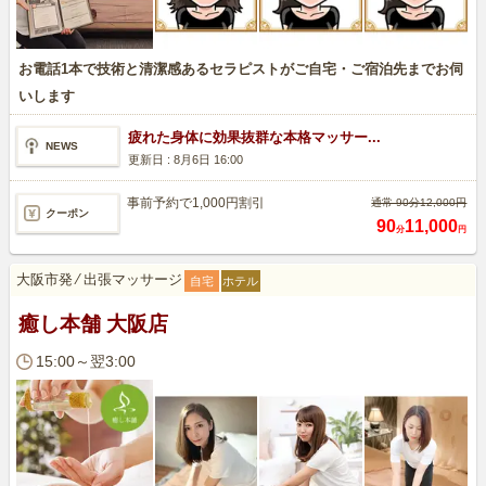
お電話1本で技術と清潔感あるセラピストがご自宅・ご宿泊先までお伺
いします
疲れた身体に効果抜群な本格マッサー...
NEWS
更新日 :
8月6日 16:00
事前予約で1,000円割引
通常 90分12,000円
クーポン
90
11,000
分
円
大阪市発
⁄
出張マッサージ
自宅
ホテル
癒し本舗 大阪店
15:00～翌3:00