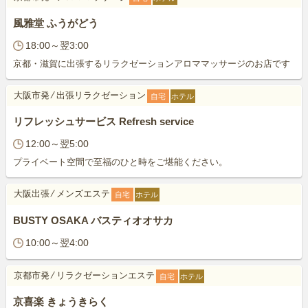
風雅堂 ふうがどう
18:00～翌3:00
京都・滋賀に出張するリラクゼーションアロママッサージのお店です
大阪市発
⁄
出張リラクゼーション
自宅
ホテル
リフレッシュサービス Refresh service
12:00～翌5:00
プライベート空間で至福のひと時をご堪能ください。
大阪出張
⁄
メンズエステ
自宅
ホテル
BUSTY OSAKA バスティオオサカ
10:00～翌4:00
京都市発
⁄
リラクゼーションエステ
自宅
ホテル
京喜楽 きょうきらく