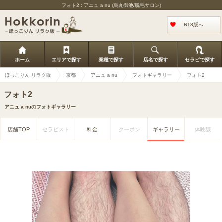
フォト2 : アニュ a nu (烏丸御池/脱毛サロン)
R18版へ
ホーム
エリアで探す
業種で探す
店名で探す
セラピで探す
ほっこりん リラク版
京都
アニュ a nu
フォトギャラリー
フォト2
フォト2
アニュ a nuのフォトギャラリー
店舗TOP
セラピスト
料金
クーポン
ギャラリー
体験談