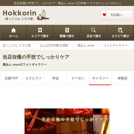
当店自慢の手技でしっかりケア : 庵あん anan (日本橋/リラクゼーションサロン)
R18版へ
ホーム
エリアで探す
業種で探す
店名で探す
セラピで探す
ほっこりん リラク版
なんば/日本橋/大国町
庵あん anan
フォトギャラリー
当店自慢の手技でしっかりケア
庵あん ananのフォトギャラリー
店舗TOP
セラピスト
料金
クーポン
ギャラリー
体験談