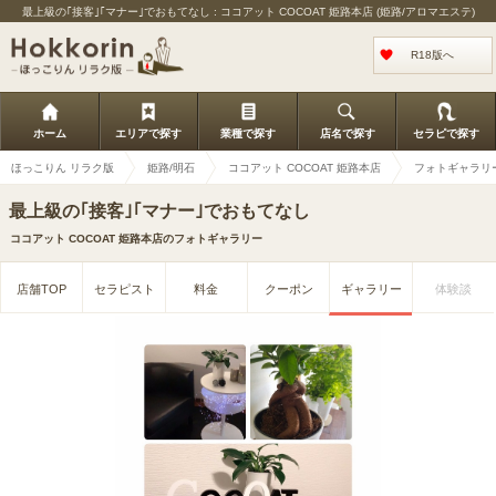
最上級の｢接客｣｢マナー｣でおもてなし : ココアット COCOAT 姫路本店 (姫路/アロマエステ)
R18版へ
ホーム
エリアで探す
業種で探す
店名で探す
セラピで探す
ほっこりん リラク版
姫路/明石
ココアット COCOAT 姫路本店
フォトギャラリ
最上級の｢接客｣｢マナー｣でおもてなし
ココアット COCOAT 姫路本店のフォトギャラリー
店舗TOP
セラピスト
料金
クーポン
ギャラリー
体験談