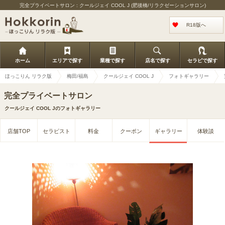
完全プライベートサロン : クールジェイ COOL J (肥後橋/リラクゼーションサロン)
R18版へ
ホーム
エリアで探す
業種で探す
店名で探す
セラピで探す
ほっこりん リラク版
梅田/福島
クールジェイ COOL J
フォトギャラリー
完全プライベートサロン
クールジェイ COOL Jのフォトギャラリー
店舗TOP
セラピスト
料金
クーポン
ギャラリー
体験談