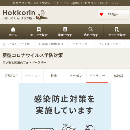
新型コロナウイルス予防対策 : ラグゼ LUXE (南堀江/アロマリンパドレナージュ)
R18版へ
ホーム
エリアで探す
業種で探す
店名で探す
セラピで探す
ほっこりん リラク版
心斎橋/長堀橋/堀江
ラグゼ LUXE
フォトギャラリー
新型コロナウイルス予防対策
ラグゼ LUXEのフォトギャラリー
店舗TOP
セラピスト
料金
クーポン
ギャラリー
体験談