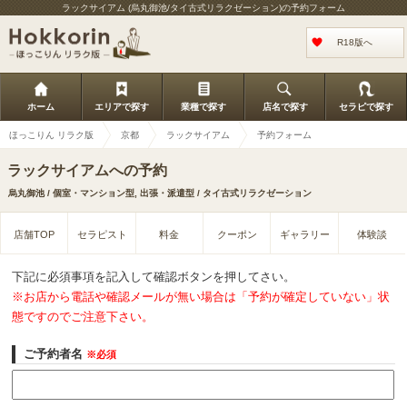
ラックサイアム (烏丸御池/タイ古式リラクゼーション)の予約フォーム
R18版へ
ホーム
エリアで探す
業種で探す
店名で探す
セラピで探す
ほっこりん リラク版
京都
ラックサイアム
予約フォーム
ラックサイアムへの予約
烏丸御池 / 個室・マンション型, 出張・派遣型 / タイ古式リラクゼーション
店舗TOP
セラピスト
料金
クーポン
ギャラリー
体験談
下記に必須事項を記入して確認ボタンを押してさい。
※お店から電話や確認メールが無い場合は「予約が確定していない」状
態ですのでご注意下さい。
ご予約者名
※必須