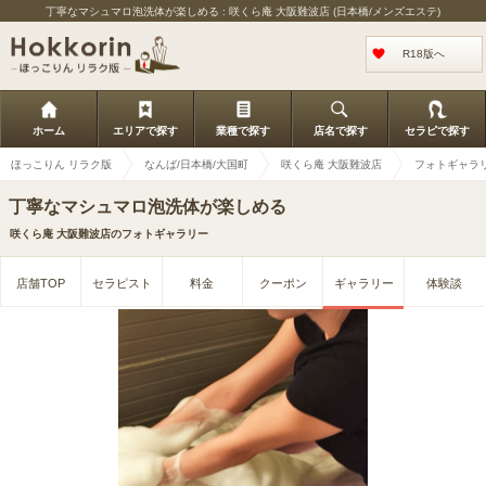
丁寧なマシュマロ泡洗体が楽しめる : 咲くら庵 大阪難波店 (日本橋/メンズエステ)
R18版へ
ホーム
エリアで探す
業種で探す
店名で探す
セラピで探す
ほっこりん リラク版
なんば/日本橋/大国町
咲くら庵 大阪難波店
フォトギャラ
丁寧なマシュマロ泡洗体が楽しめる
咲くら庵 大阪難波店のフォトギャラリー
店舗TOP
セラピスト
料金
クーポン
ギャラリー
体験談