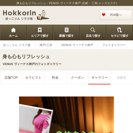
身も心もリフレッシュ : VENUS ヴィーナス神戸 (元町・三宮/メンズエステ)
R18版へ
ホーム
エリアで探す
業種で探す
店名で探す
セラピで探す
ほっこりん リラク版
神戸/三宮
VENUS ヴィーナス神戸
フォトギャラリー
身も心もリフレッシュ
VENUS ヴィーナス神戸のフォトギャラリー
店舗TOP
セラピスト
料金
クーポン
ギャラリー
体験談