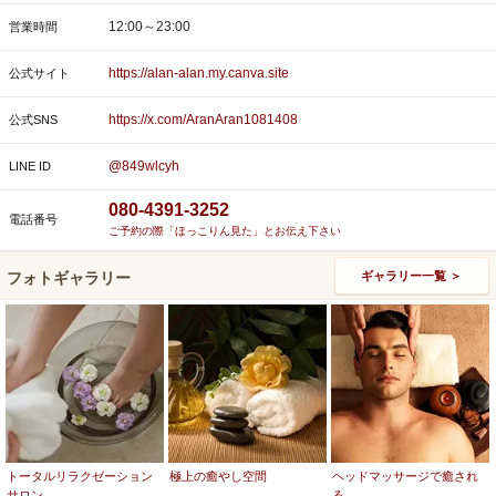
12:00～23:00
営業時間
https://alan-alan.my.canva.site
公式サイト
https://x.com/AranAran1081408
公式SNS
@849wlcyh
LINE ID
080-4391-3252
電話番号
ご予約の際「ほっこりん見た」とお伝え下さい
フォトギャラリー
ギャラリー一覧 ＞
トータルリラクゼーション
極上の癒やし空間
ヘッドマッサージで癒され
サロン
る