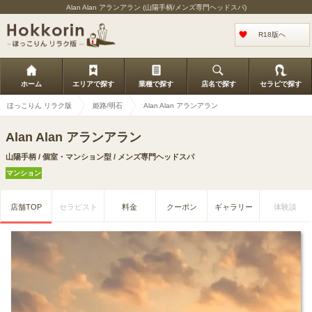
Alan Alan アランアラン (山陽手柄/メンズ専門ヘッドスパ)
R18版へ
ホーム
エリアで探す
業種で探す
店名で探す
セラピで探す
ほっこりん リラク版
姫路/明石
Alan Alan アランアラン
Alan Alan アランアラン
山陽手柄 / 個室・マンション型 / メンズ専門ヘッドスパ
マンション
店舗TOP
セラピスト
料金
クーポン
ギャラリー
体験談