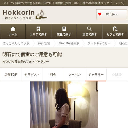
明石にて個室のご用意も可能 : NAYUTA 那由多 (姫路・明石・神戸/出張整体リラクゼーション)
R18版へ
ホーム
エリアで探す
業種で探す
店名で探す
セラピで探す
ほっこりん リラク版
神戸/三宮
NAYUTA 那由多
フォトギャラリー
明石に
明石にて個室のご用意も可能
NAYUTA 那由多のフォトギャラリー
店舗TOP
セラピスト
料金
クーポン
ギャラリー
体験談