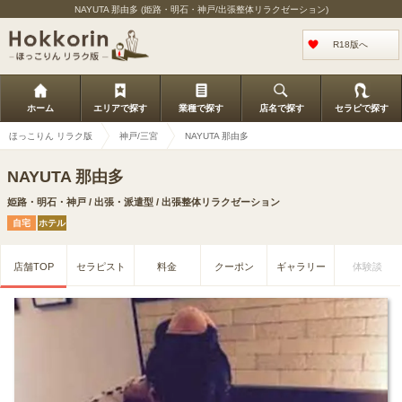
NAYUTA 那由多 (姫路・明石・神戸/出張整体リラクゼーション)
R18版へ
ホーム
エリアで探す
業種で探す
店名で探す
セラピで探す
ほっこりん リラク版
神戸/三宮
NAYUTA 那由多
NAYUTA 那由多
姫路・明石・神戸 / 出張・派遣型 / 出張整体リラクゼーション
自宅
ホテル
店舗TOP
セラピスト
料金
クーポン
ギャラリー
体験談