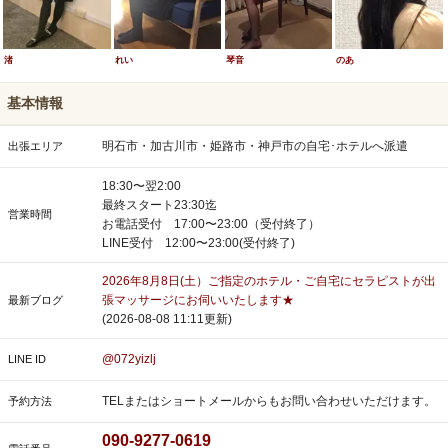
渚
れい
琴音
のあ
基本情報
明石市・加古川市・姫路市・神戸市の自宅･ホテルへ派遣
出張エリア
18:30〜翌2:00
最終スタート23:30迄
営業時間
お電話受付 17:00〜23:00（受付終了）
LINE受付 12:00〜23:00(受付終了)
2026年8月8日(土）ご指定のホテル・ご自宅にセラピストが出
張マッサージにお伺いいたします★
最新ブログ
(2026-08-08 11:11更新)
@072yizlj
LINE ID
TELまたはショートメールからもお問い合わせいただけます。
予約方法
090-9277-0619