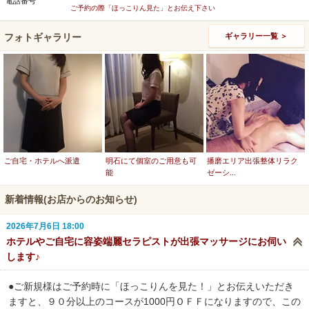
電話番号
ご予約の際「ほっこりん見た」とお伝え下さい
フォトギャラリー
ギャラリー一覧 ＞
ご自宅・ホテルへ派遣
明石にて個室のご用意も可
播磨エリア出張整体リラク
能
ゼーシ...
新着情報(お店からのお知らせ)
2026年7月6日 18:00
ホテルやご自宅に容姿端麗セラピストが出張マッサージにお伺い
します♪
●ご新規様はご予約時に「ほっこりんを見た！」とお伝えいただき
ますと、９０分以上のコースが1000円ＯＦＦになりますので、この