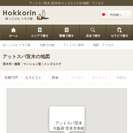
アットスパ茨木 (茨木市/メンズエステ)の地図・アクセス
R18版へ
ホーム
エリアで探す
業種で探す
店名で探す
セラピで探す
ほっこりん リラク版
大阪その他
アットスパ茨木
地図・アクセス
アットスパ茨木の地図
茨木市 / 個室・マンション型 / メンズエステ
店舗TOP
セラピスト
料金
クーポン
ギャラリー
体験談
アットスパ茨木
大阪府 茨木市本町