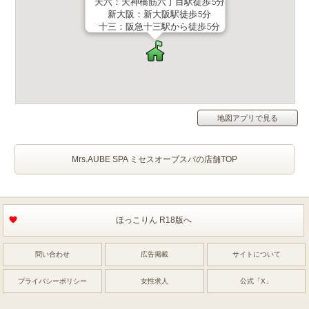
天六：天神橋筋六丁目駅徒歩5分
新大阪：新大阪駅徒歩5分
十三：阪急十三駅から徒歩5分
本町：各線本町駅から徒歩3分
高槻：各線高槻駅より徒歩5分
地図アプリで見る
Mrs.AUBE SPA ミセスオーブスパの店舗TOP
ほっこりん R18版へ
問い合わせ
広告掲載
サイトについて
プライバシーポリシー
女性求人
公式「X」