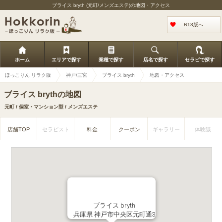
ブライス bryth (元町/メンズエステ)の地図・アクセス
R18版へ
ホーム
エリアで探す
業種で探す
店名で探す
セラピで探す
ほっこりん リラク版
神戸/三宮
ブライス bryth
地図・アクセス
ブライス brythの地図
元町 / 個室・マンション型 / メンズエステ
店舗TOP
セラピスト
料金
クーポン
ギャラリー
体験談
ブライス bryth
兵庫県 神戸市中央区元町通3