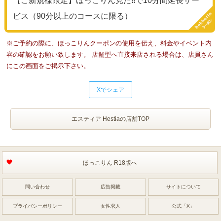
【ご新規様限定】ほっこりん見た!!で10分間延長サー
ビス（90分以上のコースに限る）
※ご予約の際に、ほっこりんクーポンの使用を伝え、料金やイベント内
容の確認をお願い致します。 店舗型へ直接来店される場合は、店員さん
にこの画面をご掲示下さい。
Xでシェア
エスティア Hestiaの店舗TOP
ほっこりん R18版へ
問い合わせ
広告掲載
サイトについて
プライバシーポリシー
女性求人
公式「X」