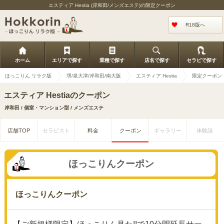
エスティア Hestia (岸和田/メンズエステ)の限定クーポン
R18版へ
ホーム
エリアで探す
業種で探す
店名で探す
セラピで探す
ほっこりん リラク版
堺/泉大津/岸和田/南大阪
エスティア Hestia
限定クーポン
エスティア Hestiaのクーポン
岸和田 / 個室・マンション型 / メンズエステ
店舗TOP
セラピスト
料金
クーポン
ギャラリー
体験談
ほっこりんクーポン
ほっこりんクーポン