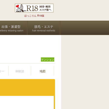
ほっこりん R18版
出張・派遣型
脱毛・エステ
elivery relaxing salon
hair removal esthetic
マンション
リー
体験談
地図