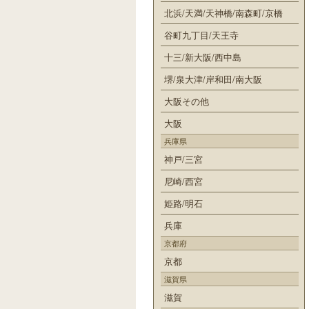
北浜/天満/天神橋/南森町/京橋
谷町九丁目/天王寺
十三/新大阪/西中島
堺/泉大津/岸和田/南大阪
大阪その他
大阪
兵庫県
神戸/三宮
尼崎/西宮
姫路/明石
兵庫
京都府
京都
滋賀県
滋賀