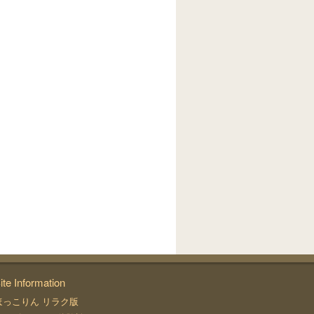
ite Information
ほっこりん リラク版