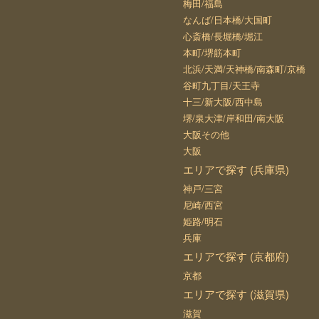
梅田/福島
なんば/日本橋/大国町
心斎橋/長堀橋/堀江
本町/堺筋本町
北浜/天満/天神橋/南森町/京橋
谷町九丁目/天王寺
十三/新大阪/西中島
堺/泉大津/岸和田/南大阪
大阪その他
大阪
エリアで探す (兵庫県)
神戸/三宮
尼崎/西宮
姫路/明石
兵庫
エリアで探す (京都府)
京都
エリアで探す (滋賀県)
滋賀