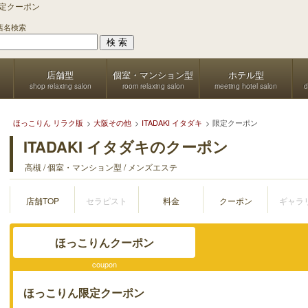
の限定クーポン
店名検索
店舗型
個室・マンション型
ホテル型
shop relaxing salon
room relaxing salon
meeting hotel salon
d
ほっこりん リラク版
大阪その他
ITADAKI イタダキ
限定クーポン
ITADAKI イタダキのクーポン
高槻 / 個室・マンション型 / メンズエステ
店舗TOP
セラピスト
料金
クーポン
ギャラ
ほっこりんクーポン
coupon
ほっこりん限定クーポン