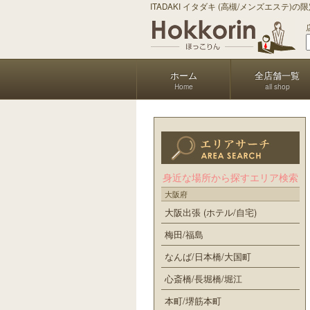
ITADAKI イタダキ (高槻/メンズエステ)
ホーム
全店舗一覧
Home
all shop
身近な場所から探すエリア検索
大阪府
大阪出張 (ホテル/自宅)
梅田/福島
なんば/日本橋/大国町
心斎橋/長堀橋/堀江
本町/堺筋本町