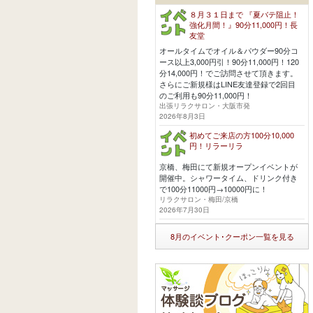
８月３１日まで 『夏バテ阻止！
強化月間！』90分11,000円！長
友堂
オールタイムでオイル＆パウダー90分コ
ース以上3,000円引！90分11,000円！120
分14,000円！でご訪問させて頂きます。
さらにご新規様はLINE友達登録で2回目
のご利用も90分11,000円！
出張リラクサロン・大阪市発
2026年8月3日
初めてご来店の方100分10,000
円！リラーリラ
京橋、梅田にて新規オープンイベントが
開催中。シャワータイム、ドリンク付き
で100分11000円→10000円に！
リラクサロン・梅田/京橋
2026年7月30日
8月のイベント･クーポン一覧を見る