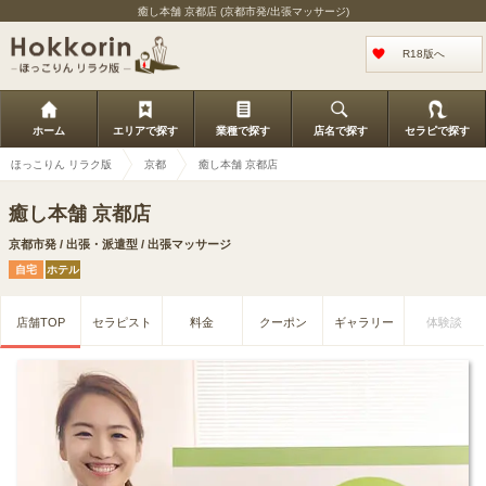
癒し本舗 京都店 (京都市発/出張マッサージ)
R18版へ
ホーム
エリアで探す
業種で探す
店名で探す
セラピで探す
ほっこりん リラク版
京都
癒し本舗 京都店
癒し本舗 京都店
京都市発 / 出張・派遣型 / 出張マッサージ
自宅
ホテル
店舗TOP
セラピスト
料金
クーポン
ギャラリー
体験談