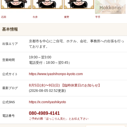
石田
今井
東野
平手
基本情報
京都市を中心にご自宅、ホテル、会社、事務所への出張を行っ
出張エリア
ております。
19:00～翌3:00
営業時間
電話受付：18:00～翌0:45）
https://www.iyashihonpo-kyoto.com
公式サイト
8月5日(水)〜9日(日) 【臨時休業日のお知らせ】
最新ブログ
(2026-08-05 02:52更新)
https://x.com/iyashikyoto
公式SNS
080-4989-4141
電話番号
ご予約の際「ほっこりん見た」とお伝え下さい