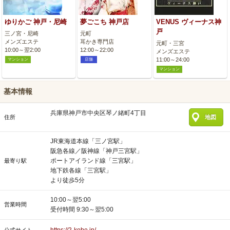
ゆりかご 神戸・尼崎
夢ごこち 神戸店
VENUS ヴィーナス神
戸
三ノ宮・尼崎
元町
メンズエステ
耳かき専門店
元町・三宮
10:00～翌2:00
12:00～22:00
メンズエステ
11:00～24:00
マンション
店舗
マンション
基本情報
兵庫県神戸市中央区琴ノ緒町4丁目
住所
地図
JR東海道本線「三ノ宮駅」
阪急各線／阪神線「神戸三宮駅」
ポートアイランド線「三宮駅」
最寄り駅
地下鉄各線「三宮駅」
より徒歩5分
10:00～翌5:00
営業時間
受付時間 9:30～翌5:00