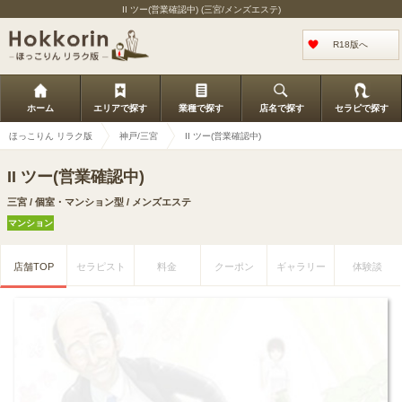
II ツー(営業確認中) (三宮/メンズエステ)
R18版へ
ホーム
エリアで探す
業種で探す
店名で探す
セラピで探す
ほっこりん リラク版
神戸/三宮
II ツー(営業確認中)
II ツー(営業確認中)
三宮 / 個室・マンション型 / メンズエステ
マンション
店舗TOP
セラピスト
料金
クーポン
ギャラリー
体験談