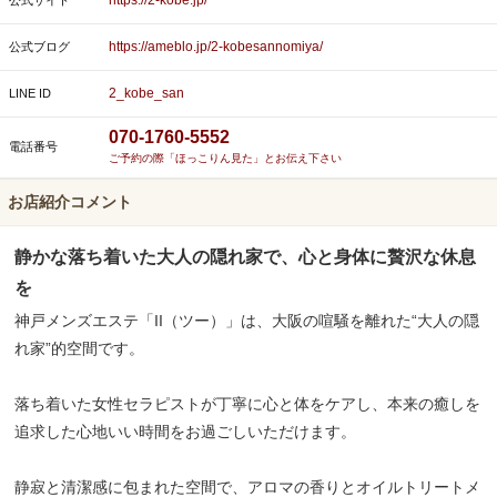
https://2-kobe.jp/
公式サイト
https://ameblo.jp/2-kobesannomiya/
公式ブログ
2_kobe_san
LINE ID
070-1760-5552
電話番号
ご予約の際「ほっこりん見た」とお伝え下さい
お店紹介コメント
静かな落ち着いた大人の隠れ家で、心と身体に贅沢な休息
を
神戸メンズエステ「II（ツー）」は、大阪の喧騒を離れた“大人の隠
れ家”的空間です。
落ち着いた女性セラピストが丁寧に心と体をケアし、本来の癒しを
追求した心地いい時間をお過ごしいただけます。
静寂と清潔感に包まれた空間で、アロマの香りとオイルトリートメ