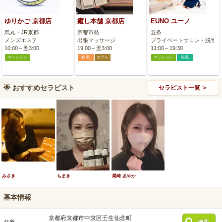
ゆりかご 京都店
癒し本舗 京都店
EUNO ユーノ
烏丸・JR京都
京都市発
五条
メンズエステ
出張マッサージ
プライベートサロン・脱毛
10:00～翌3:00
19:00～翌3:00
11:00～19:30
マンション
自宅
ホテル
マンション
脱毛
🌟
おすすめセラピスト
セラピスト一覧 ＞
みさき
ちまき
尾崎 あやか
基本情報
京都府京都市中京区壬生仙念町