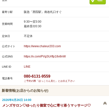
住所
地図
阪急「西院駅」南改札口すぐ
最寄り駅
9:30〜翌3:00
営業時間
最終受付0:30
不定休
定休日
https://www.chaleur203.com
公式サイト
https://x.com/PVgSUrftp18v8nW
公式SNS
LINE
LINE ID
080-6131-9559
電話番号
ご予約の際「ほっこりん見た」とお伝え下さい
新着情報(お店からのお知らせ)
2026年4月26日 14:00
メンズサロン♡ゆったり個室で心に寄り添うマッサージ♡