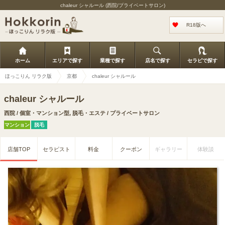
chaleur シャルール (西院/プライベートサロン)
R18版へ
ホーム
エリアで探す
業種で探す
店名で探す
セラピで探す
ほっこりん リラク版
京都
chaleur シャルール
chaleur シャルール
西院 / 個室・マンション型, 脱毛・エステ / プライベートサロン
マンション
脱毛
店舗TOP
セラピスト
料金
クーポン
ギャラリー
体験談