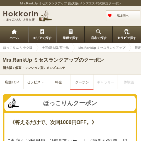
Mrs.RankUp ミセスランクアップ (新大阪/メンズエステ)の限定クーポン
R18版へ
ホーム
エリアで探す
業種で探す
店名で探す
セラピで探す
ほっこりん リラク版
十三/新大阪/西中島
Mrs.RankUp ミセスランクアップ
限定
Mrs.RankUp ミセスランクアップのクーポン
新大阪 / 個室・マンション型 / メンズエステ
店舗TOP
セラピスト
料金
クーポン
ギャラリー
体験談
ほっこりんクーポン
《答えるだけで、次回1000円OFF。》