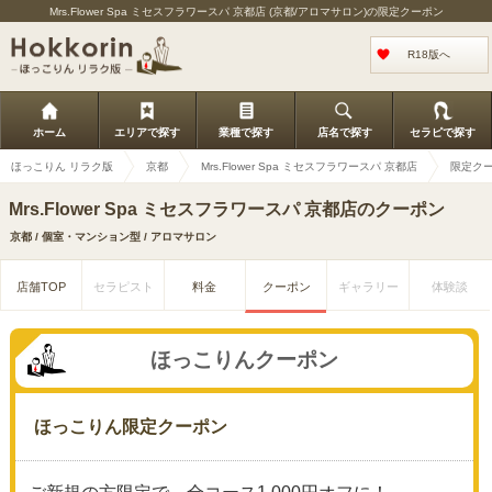
Mrs.Flower Spa ミセスフラワースパ 京都店 (京都/アロマサロン)の限定クーポン
R18版へ
ホーム
エリアで探す
業種で探す
店名で探す
セラピで探す
ほっこりん リラク版
京都
Mrs.Flower Spa ミセスフラワースパ 京都店
限定ク
Mrs.Flower Spa ミセスフラワースパ 京都店のクーポン
京都 / 個室・マンション型 / アロマサロン
店舗TOP
セラピスト
料金
クーポン
ギャラリー
体験談
ほっこりんクーポン
ほっこりん限定クーポン