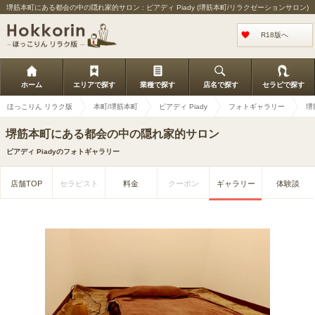
堺筋本町にある都会の中の隠れ家的サロン : ピアディ Piady (堺筋本町/リラクゼーションサロン)
R18版へ
ホーム
エリアで探す
業種で探す
店名で探す
セラピで探す
ほっこりん リラク版
本町/堺筋本町
ピアディ Piady
フォトギャラリー
堺
堺筋本町にある都会の中の隠れ家的サロン
ピアディ Piadyのフォトギャラリー
店舗TOP
セラピスト
料金
クーポン
ギャラリー
体験談