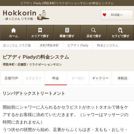
ピアディ Piady (堺筋本町/リラクゼーションサロン)の料金とシステム
R18版へ
ホーム
エリアで探す
業種で探す
店名で探す
セラピで探す
ほっこりん リラク版
本町/堺筋本町
ピアディ Piady
料金とシステム
ピアディ Piadyの料金システム
堺筋本町 / 店舗型 / リラクゼーションサロン
店舗TOP
セラピスト
料金
クーポン
ギャラリー
体験談
リンパデトックストリートメント
開始前にシャワーに入られるかセラピストがホットタオルで体をケ
アするかお客様に決めていただきます。（シャワーはマッサージの
時間に含まれません）
うつ伏せの状態から始め、足裏からふくらはぎ・太もも・おしり・