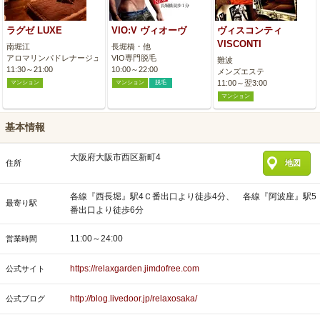
ラグゼ LUXE
VIO:V ヴィオーヴ
ヴィスコンティ
VISCONTI
南堀江
長堀橋・他
アロマリンパドレナージュ
VIO専門脱毛
難波
11:30～21:00
10:00～22:00
メンズエステ
11:00～翌3:00
マンション
マンション
脱毛
マンション
基本情報
大阪府大阪市西区新町4
住所
地図
各線『西長堀』駅4Ｃ番出口より徒歩4分、 各線『阿波座』駅5
最寄り駅
番出口より徒歩6分
11:00～24:00
営業時間
https://relaxgarden.jimdofree.com
公式サイト
http://blog.livedoor.jp/relaxosaka/
公式ブログ