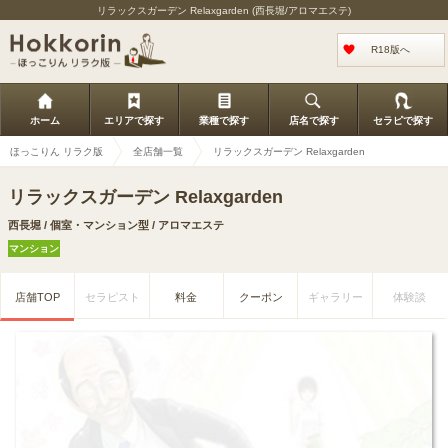
リラックスガーデン Relaxgarden (西長堀/アロマエステ)
R18版へ
ホーム
エリアで探す
業種で探す
店名で探す
セラピで探す
ほっこりん リラク版
全店舗一覧
リラックスガーデン Relaxgarden
リラックスガーデン Relaxgarden
西長堀 / 個室・マンション型 / アロマエステ
マンション
店舗TOP
セラピスト
料金
クーポン
ギャラリー
体験談