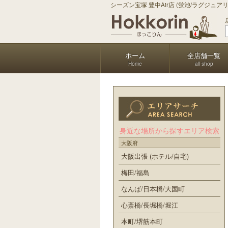
シーズン宝塚 豊中Air店 (蛍池/ラグジ
ホーム
全店舗一覧
Home
all shop
身近な場所から探すエリア検索
大阪府
大阪出張 (ホテル/自宅)
梅田/福島
なんば/日本橋/大国町
心斎橋/長堀橋/堀江
本町/堺筋本町