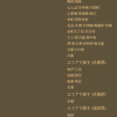
梅田/福島
なんば/日本橋/大国町
心斎橋/長堀橋/堀江
本町/堺筋本町
北浜/天満/天神橋/南森町/京橋
谷町九丁目/天王寺
十三/新大阪/西中島
堺/泉大津/岸和田/南大阪
大阪その他
大阪
エリアで探す (兵庫県)
神戸/三宮
尼崎/西宮
姫路/明石
兵庫
エリアで探す (京都府)
京都
エリアで探す (滋賀県)
滋賀