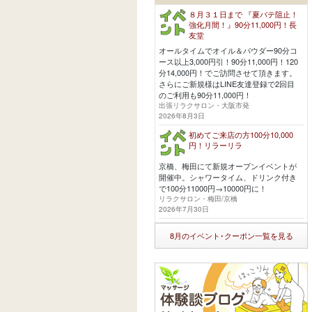
８月３１日まで 『夏バテ阻止！
強化月間！』90分11,000円！長
友堂
オールタイムでオイル＆パウダー90分コ
ース以上3,000円引！90分11,000円！120
分14,000円！でご訪問させて頂きます。
さらにご新規様はLINE友達登録で2回目
のご利用も90分11,000円！
出張リラクサロン・大阪市発
2026年8月3日
初めてご来店の方100分10,000
円！リラーリラ
京橋、梅田にて新規オープンイベントが
開催中。シャワータイム、ドリンク付き
で100分11000円→10000円に！
リラクサロン・梅田/京橋
2026年7月30日
8月のイベント･クーポン一覧を見る