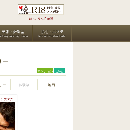
ほっこりん R18版
出張・派遣型
脱毛・エステ
elivery relaxing salon
hair removal esthetic
リー
マンション
脱毛
リー
体験談
地図
メンズエス