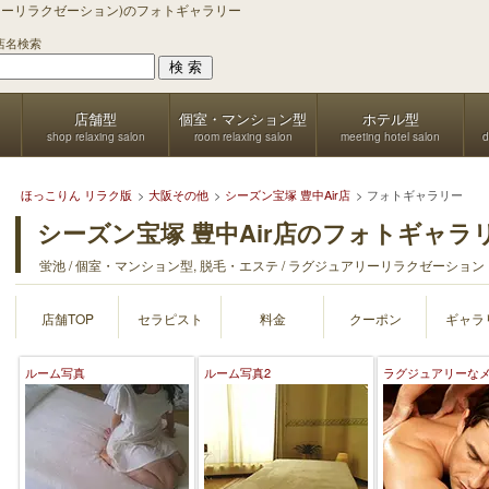
ュアリーリラクゼーション)のフォトギャラリー
店名検索
店舗型
個室・マンション型
ホテル型
shop relaxing salon
room relaxing salon
meeting hotel salon
d
ほっこりん リラク版
大阪その他
シーズン宝塚 豊中Air店
フォトギャラリー
シーズン宝塚 豊中Air店のフォトギャラ
蛍池 / 個室・マンション型, 脱毛・エステ / ラグジュアリーリラクゼーション
店舗TOP
セラピスト
料金
クーポン
ギャラ
ルーム写真
ルーム写真2
ラグジュアリーな
テ店