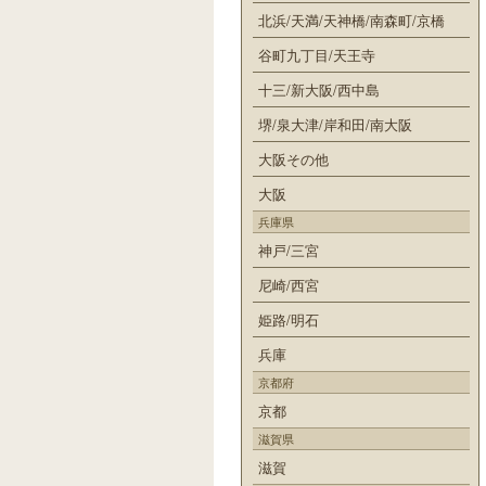
北浜/天満/天神橋/南森町/京橋
谷町九丁目/天王寺
十三/新大阪/西中島
堺/泉大津/岸和田/南大阪
大阪その他
大阪
兵庫県
神戸/三宮
尼崎/西宮
姫路/明石
兵庫
京都府
京都
滋賀県
滋賀