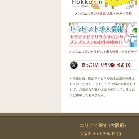
メンズエステの体験談 大阪・神戸・京都
メンズエステのセラピスト求人情報！セラピナビ
※ 治療目的、性的サービスがある店舗の掲載は
しておりません。 また、リラク版の方針としま
して、扇情的な写真や文章を使用しているサロ
ンは掲載しておりません。
エリアで探す (大阪府)
大阪出張 (ホテル/自宅)