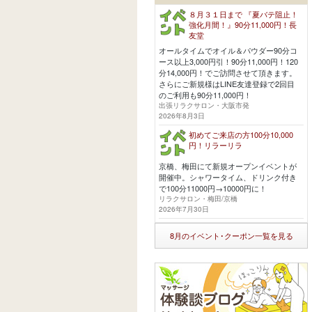
８月３１日まで 『夏バテ阻止！
強化月間！』90分11,000円！長
友堂
オールタイムでオイル＆パウダー90分コ
ース以上3,000円引！90分11,000円！120
分14,000円！でご訪問させて頂きます。
さらにご新規様はLINE友達登録で2回目
のご利用も90分11,000円！
出張リラクサロン・大阪市発
2026年8月3日
初めてご来店の方100分10,000
円！リラーリラ
京橋、梅田にて新規オープンイベントが
開催中。シャワータイム、ドリンク付き
で100分11000円→10000円に！
リラクサロン・梅田/京橋
2026年7月30日
8月のイベント･クーポン一覧を見る