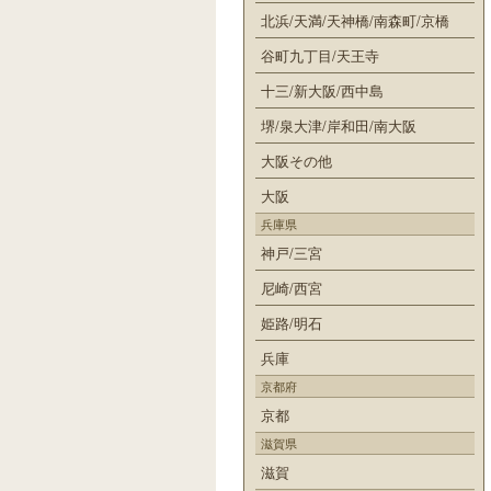
北浜/天満/天神橋/南森町/京橋
谷町九丁目/天王寺
十三/新大阪/西中島
堺/泉大津/岸和田/南大阪
大阪その他
大阪
兵庫県
神戸/三宮
尼崎/西宮
姫路/明石
兵庫
京都府
京都
滋賀県
滋賀