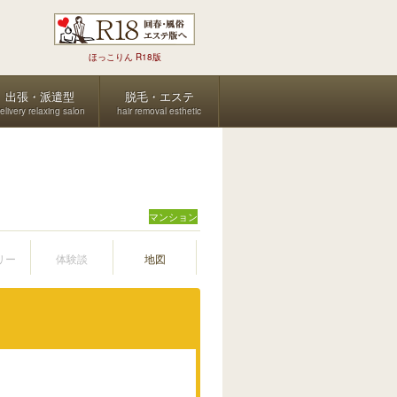
ほっこりん R18版
出張・派遣型
脱毛・エステ
elivery relaxing salon
hair removal esthetic
マンション
リー
体験談
地図