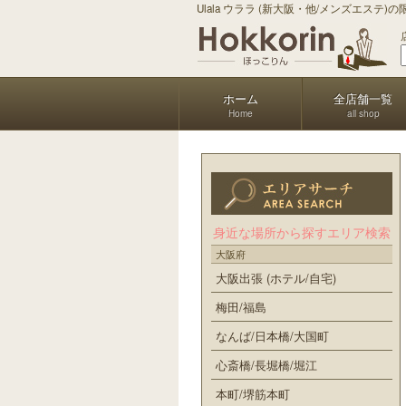
Ulala ウララ (新大阪・他/メンズエステ)
ホーム
全店舗一覧
Home
all shop
身近な場所から探すエリア検索
大阪府
大阪出張 (ホテル/自宅)
梅田/福島
なんば/日本橋/大国町
心斎橋/長堀橋/堀江
本町/堺筋本町