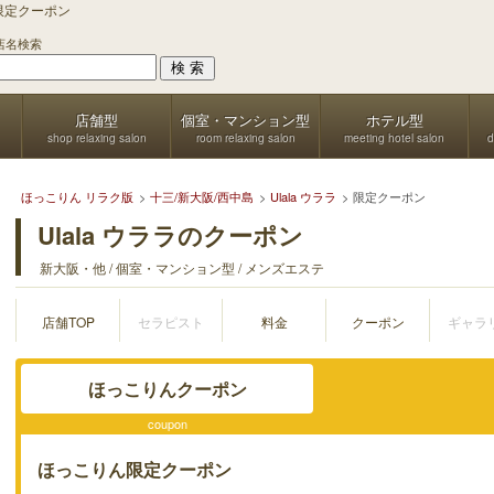
の限定クーポン
店名検索
店舗型
個室・マンション型
ホテル型
shop relaxing salon
room relaxing salon
meeting hotel salon
d
ほっこりん リラク版
十三/新大阪/西中島
Ulala ウララ
限定クーポン
Ulala ウララのクーポン
新大阪・他 / 個室・マンション型 / メンズエステ
店舗TOP
セラピスト
料金
クーポン
ギャラ
ほっこりんクーポン
coupon
ほっこりん限定クーポン