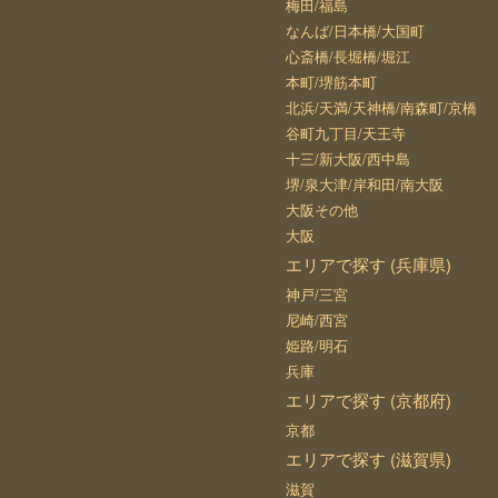
梅田/福島
なんば/日本橋/大国町
心斎橋/長堀橋/堀江
本町/堺筋本町
北浜/天満/天神橋/南森町/京橋
谷町九丁目/天王寺
十三/新大阪/西中島
堺/泉大津/岸和田/南大阪
大阪その他
大阪
エリアで探す (兵庫県)
神戸/三宮
尼崎/西宮
姫路/明石
兵庫
エリアで探す (京都府)
京都
エリアで探す (滋賀県)
滋賀