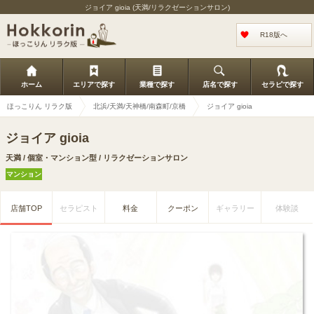
ジョイア gioia (天満/リラクゼーションサロン)
R18版へ
ホーム
エリアで探す
業種で探す
店名で探す
セラピで探す
ほっこりん リラク版
北浜/天満/天神橋/南森町/京橋
ジョイア gioia
ジョイア gioia
天満 / 個室・マンション型 / リラクゼーションサロン
マンション
店舗TOP
セラピスト
料金
クーポン
ギャラリー
体験談