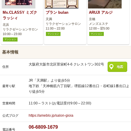
Ms.CLASSY ミズク
ブラン bulan
ARUJI アルジ
ラッシィ
天満
京橋
リラクゼーションサロン
メンズエステ
北浜
11:00～22:00
12:00～翌5:00
リラクゼーションサロン
10:00～23:00
マンション
マンション
マンション
基本情報
大阪府大阪市北区菅栄町4-6 クレストワン302号
住所
地図
JR「天満駅」より徒歩5分
地下鉄「天神橋筋六丁目駅」堺筋線12番出口・谷町線1番出口よ
最寄り駅
り徒歩5分
11:00～ラスト(お電話受付9:00～22:00)
営業時間
https://ameblo.jp/salon-gioia
公式ブログ
06-6809-1679
電話番号