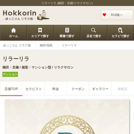
リラーリラ (梅田・京橋/リラクサロン)
R18版へ
ホーム
エリアで探す
業種で探す
店名で探す
セラピで探す
ほっこりん リラク版
梅田/福島
リラーリラ
リラーリラ
梅田・京橋 / 個室・マンション型 / リラクサロン
マンション
店舗TOP
セラピスト
料金
クーポン
ギャラリー
体験談