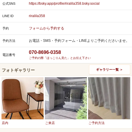
https://bsky.app/profile/riralila358.bsky.social
公式SNS
riralila358
LINE ID
フォームから予約する
予約
お電話・SMS・予約フォーム・LINEよりご予約くださいませ。
予約方法
070-8696-0358
電話番号
ご予約の際「ほっこりん見た」とお伝え下さい
フォトギャラリー
ギャラリー一覧 ＞
店内
ご来店
ご予約方法