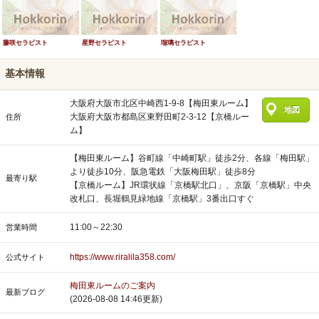
藤咲セラピスト
星野セラピスト
瑠璃セラピスト
基本情報
大阪府大阪市北区中崎西1-9-8【梅田東ルーム】
地図
大阪府大阪市都島区東野田町2-3-12【京橋ルー
住所
ム】
【梅田東ルーム】谷町線「中崎町駅」徒歩2分、各線「梅田駅」
より徒歩10分、阪急電鉄「大阪梅田駅」徒歩8分
最寄り駅
【京橋ルーム】JR環状線「京橋駅北口」、京阪「京橋駅」中央
改札口、長堀鶴見緑地線「京橋駅」3番出口すぐ
11:00～22:30
営業時間
https://www.riralila358.com/
公式サイト
梅田東ルームのご案内
最新ブログ
(2026-08-08 14:46更新)