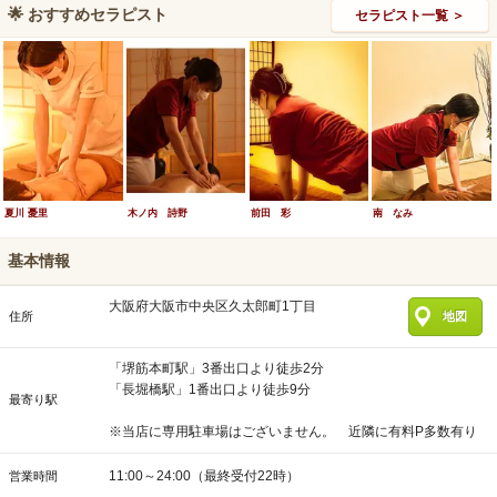
🌟
おすすめセラピスト
セラピスト一覧 ＞
夏川 憂里
木ノ内 詩野
前田 彩
南 なみ
基本情報
大阪府大阪市中央区久太郎町1丁目
住所
地図
「堺筋本町駅」3番出口より徒歩2分
「長堀橋駅」1番出口より徒歩9分
最寄り駅
※当店に専用駐車場はございません。​ 近隣に有料P多数有り
11:00～24:00（最終受付22時）
営業時間