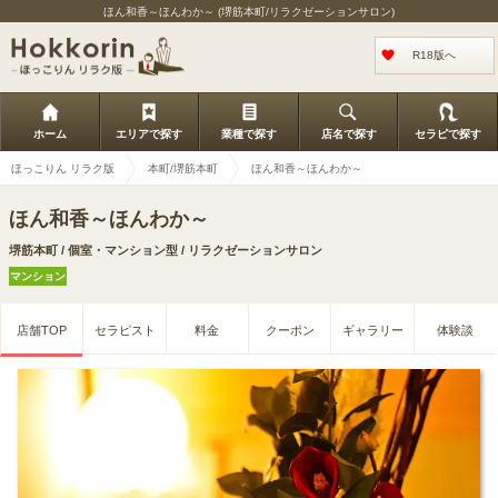
ほん和香～ほんわか～ (堺筋本町/リラクゼーションサロン)
R18版へ
ホーム
エリアで探す
業種で探す
店名で探す
セラピで探す
ほっこりん リラク版
本町/堺筋本町
ほん和香～ほんわか～
ほん和香～ほんわか～
堺筋本町 / 個室・マンション型 / リラクゼーションサロン
マンション
店舗TOP
セラピスト
料金
クーポン
ギャラリー
体験談