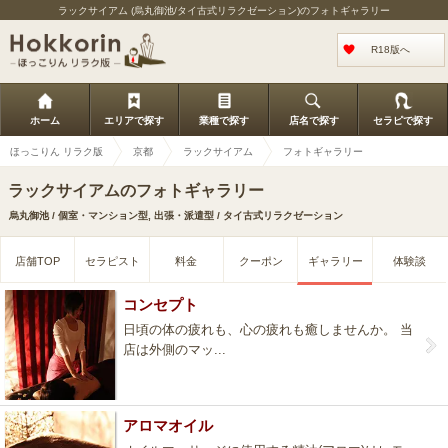
ラックサイアム (烏丸御池/タイ古式リラクゼーション)のフォトギャラリー
R18版へ
ホーム
エリアで探す
業種で探す
店名で探す
セラピで探す
ほっこりん リラク版
京都
ラックサイアム
フォトギャラリー
ラックサイアムのフォトギャラリー
烏丸御池 / 個室・マンション型, 出張・派遣型 / タイ古式リラクゼーション
店舗TOP
セラピスト
料金
クーポン
ギャラリー
体験談
コンセプト
日頃の体の疲れも、心の疲れも癒しませんか。 当
店は外側のマッ...
アロマオイル