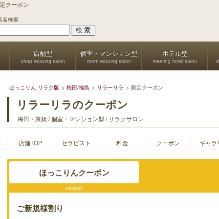
限定クーポン
店名検索
店舗型
個室・マンション型
ホテル型
shop relaxing salon
room relaxing salon
meeting hotel salon
d
ほっこりん リラク版
梅田/福島
リラーリラ
限定クーポン
リラーリラのクーポン
梅田・京橋 / 個室・マンション型 / リラクサロン
店舗TOP
セラピスト
料金
クーポン
ギャラ
ほっこりんクーポン
coupon
ご新規様割り