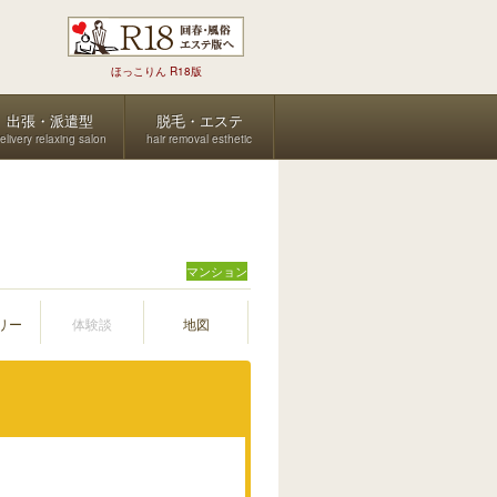
ほっこりん R18版
出張・派遣型
脱毛・エステ
elivery relaxing salon
hair removal esthetic
マンション
リー
体験談
地図