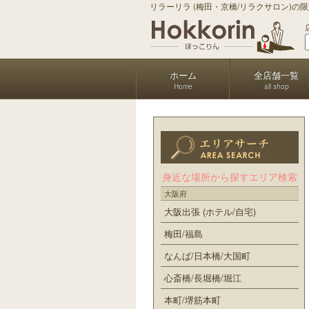
リラーリラ (梅田・京橋/リラクサロン)の
ホーム
全店舗一覧
Home
all shop
身近な場所から探すエリア検索
大阪府
大阪出張 (ホテル/自宅)
梅田/福島
なんば/日本橋/大国町
心斎橋/長堀橋/堀江
本町/堺筋本町