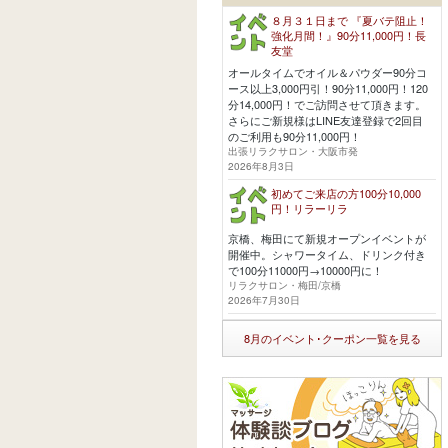
８月３１日まで 『夏バテ阻止！
強化月間！』90分11,000円！長
友堂
オールタイムでオイル＆パウダー90分コ
ース以上3,000円引！90分11,000円！120
分14,000円！でご訪問させて頂きます。
さらにご新規様はLINE友達登録で2回目
のご利用も90分11,000円！
出張リラクサロン・大阪市発
2026年8月3日
初めてご来店の方100分10,000
円！リラーリラ
京橋、梅田にて新規オープンイベントが
開催中。シャワータイム、ドリンク付き
で100分11000円→10000円に！
リラクサロン・梅田/京橋
2026年7月30日
8月のイベント･クーポン一覧を見る