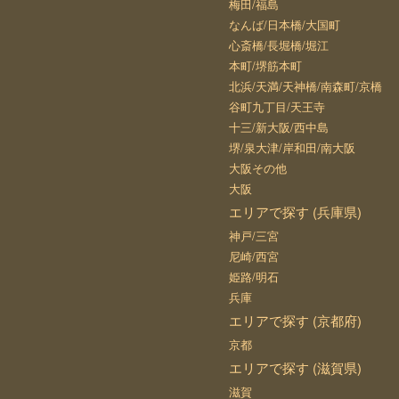
梅田/福島
なんば/日本橋/大国町
心斎橋/長堀橋/堀江
本町/堺筋本町
北浜/天満/天神橋/南森町/京橋
谷町九丁目/天王寺
十三/新大阪/西中島
堺/泉大津/岸和田/南大阪
大阪その他
大阪
エリアで探す (兵庫県)
神戸/三宮
尼崎/西宮
姫路/明石
兵庫
エリアで探す (京都府)
京都
エリアで探す (滋賀県)
滋賀