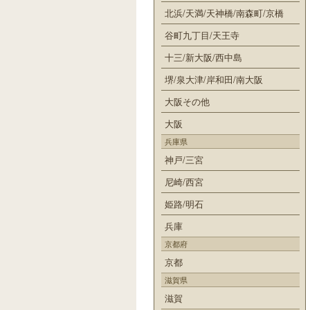
北浜/天満/天神橋/南森町/京橋
谷町九丁目/天王寺
十三/新大阪/西中島
堺/泉大津/岸和田/南大阪
大阪その他
大阪
兵庫県
神戸/三宮
尼崎/西宮
姫路/明石
兵庫
京都府
京都
滋賀県
滋賀